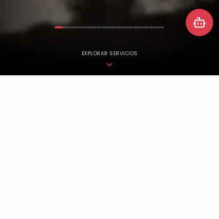
EXPLORAR SERVICIOS
+
50
+
30
Proyectos ejecutados
Clientes corporativos
+
10
24
/7
Ciudades de cobertura
Soporte técnico