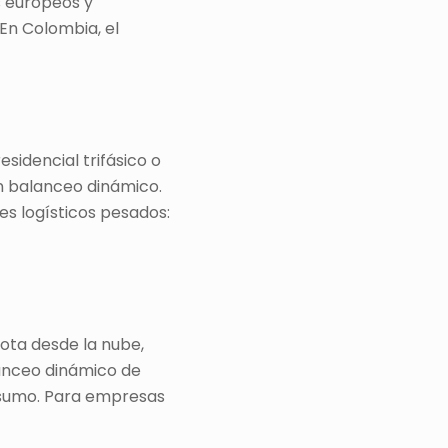
s europeos y
En Colombia, el
sidencial trifásico o
n balanceo dinámico.
es logísticos pesados:
ota desde la nube,
anceo dinámico de
onsumo. Para empresas