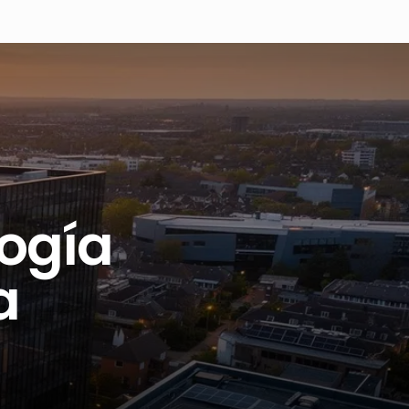
logía
a