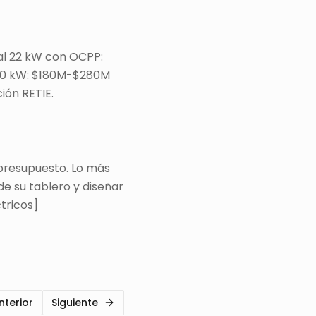
al 22 kW con OCPP:
80 kW: $180M-$280M
ión RETIE.
 presupuesto. Lo más
e su tablero y diseñar
tricos]
nterior
Siguiente