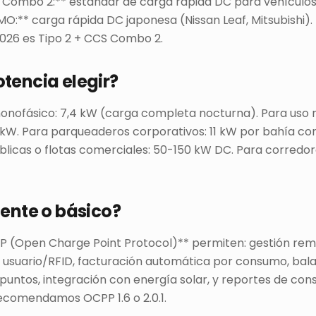
S Combo 2:** estándar de carga rápida DC para vehículo
:** carga rápida DC japonesa (Nissan Leaf, Mitsubishi). 
026 es Tipo 2 + CCS Combo 2.
otencia elegir?
onofásico: 7,4 kW (carga completa nocturna). Para uso re
2 kW. Para parqueaderos corporativos: 11 kW por bahía co
blicas o flotas comerciales: 50-150 kW DC. Para corredor
gente o básico?
 (Open Charge Point Protocol)** permiten: gestión rem
 usuario/RFID, facturación automática por consumo, bal
 puntos, integración con energía solar, y reportes de c
ecomendamos OCPP 1.6 o 2.0.1.