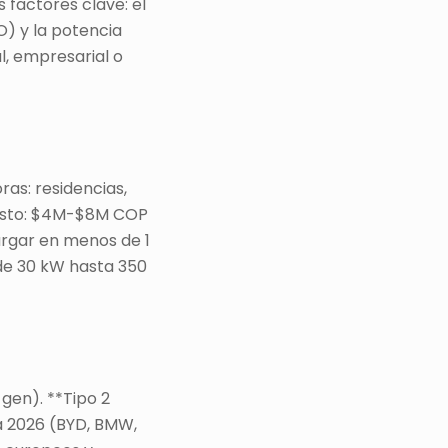
 factores clave: el
O) y la potencia
l, empresarial o
as: residencias,
 Costo: $4M-$8M COP
argar en menos de 1
sde 30 kW hasta 350
 gen). **Tipo 2
a 2026 (BYD, BMW,