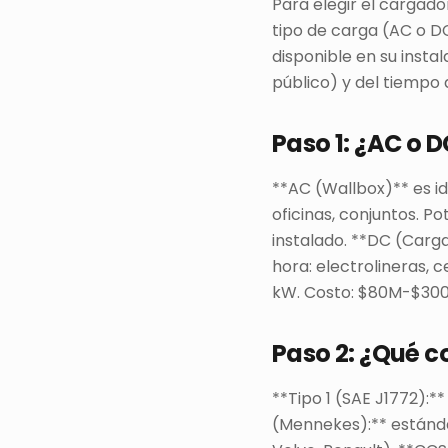
Para elegir el cargado
tipo de carga (AC o D
disponible en su insta
público) y del tiempo 
Paso 1: ¿AC o 
**AC (Wallbox)** es i
oficinas, conjuntos. 
instalado. **DC (Carg
hora: electrolineras, 
kW. Costo: $80M-$300
Paso 2: ¿Qué c
**Tipo 1 (SAE J1772):**
(Mennekes):** estánd