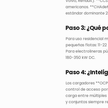
Volvo, Renault). **CC
americanos. **CHAdeMO
estándar dominante 2
Paso 3: ¿Qué p
Para uso residencial m
pequeñas flotas: 11-2
Para electrolineras pú
180-350 kW DC.
Paso 4: ¿Inteli
Los cargadores **OCPP
control de acceso por
carga entre múltiples
y conjuntos siempre r