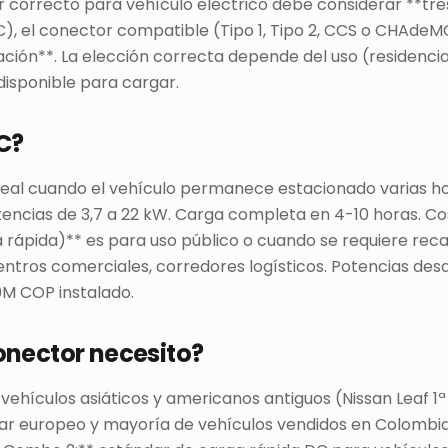
r correcto para vehículo eléctrico debe considerar **tres
C), el conector compatible (Tipo 1, Tipo 2, CCS o CHAdeM
lación**. La elección correcta depende del uso (residencia
disponible para cargar.
DC?
deal cuando el vehículo permanece estacionado varias hor
Potencias de 3,7 a 22 kW. Carga completa en 4-10 horas.
a rápida)** es para uso público o cuando se requiere rec
centros comerciales, corredores logísticos. Potencias de
M COP instalado.
onector necesito?
 vehículos asiáticos y americanos antiguos (Nissan Leaf 1ª
ar europeo y mayoría de vehículos vendidos en Colombi