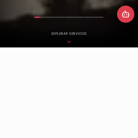
EXPLORAR SERVICIOS
+
50
+
30
Proyectos ejecutados
Clientes corporativos
+
10
24
/7
Ciudades de cobertura
Soporte técnico